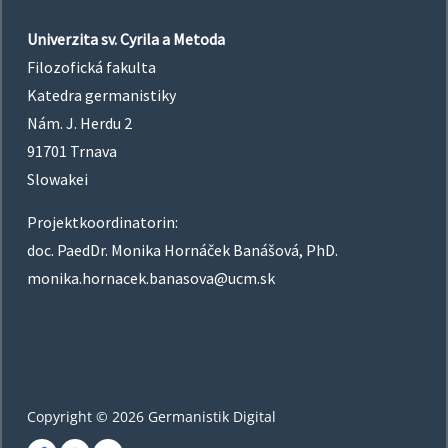
Univerzita sv. Cyrila a Metoda
Filozofická fakulta
Katedra germanistiky
Nám. J. Herdu 2
91701 Trnava
Slowakei
Projektkoordinatorin:
doc. PaedDr. Monika Hornáček Banášová, PhD.
monika.hornacek.banasova@ucm.sk
Copyright © 2026 Germanistik Digital