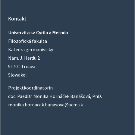
Kontakt
Univerzita sv. Cyrila a Metoda
Filozofická fakulta
Katedra germanistiky
Nám. J. Herdu 2
91701 Trnava
Slowakei
Projektkoordinatorin:
doc. PaedDr. Monika Hornáček Banášová, PhD.
monika.hornacek.banasova@ucm.sk