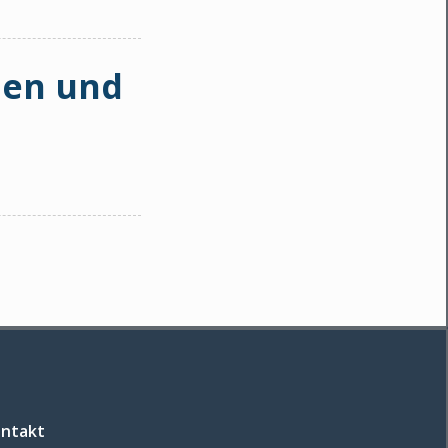
ien und
ntakt