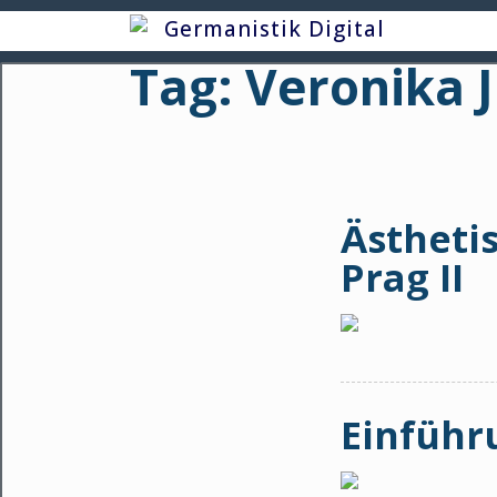
Skip
Germanistik Digital
to
Tag:
Veronika J
content
Ästheti
Prag II
Einführ