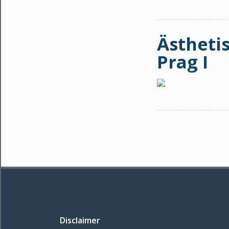
Ästheti
Prag I
Disclaimer